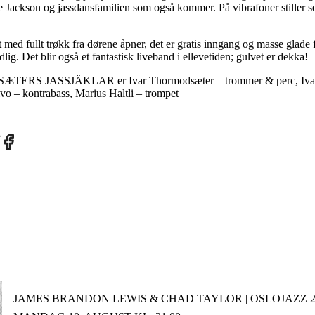
Jackson og jassdansfamilien som også kommer. På vibrafoner stiller se
 med fullt trøkk fra dørene åpner, det er gratis inngang og masse glade fo
lig. Det blir også et fantastisk liveband i ellevetiden; gulvet er dekka!
RS JASSJÄKLAR er Ivar Thormodsæter – trommer & perc, Ivar
vo – kontrabass, Marius Haltli – trompet
re
Share
on
tter
Facebook
JAMES BRANDON LEWIS & CHAD TAYLOR | OSLOJAZZ 2