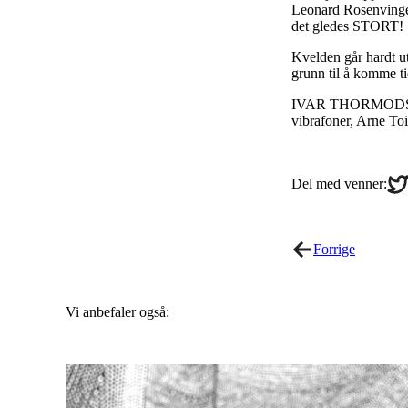
Leonard Rosenvinge 
det gledes STORT!
Kvelden går hardt ut
grunn til å komme tid
IVAR THORMODSÆTE
vibrafoner, Arne Toi
Sha
Del med venner:
on
Twi
Forrige
Vi anbefaler også: