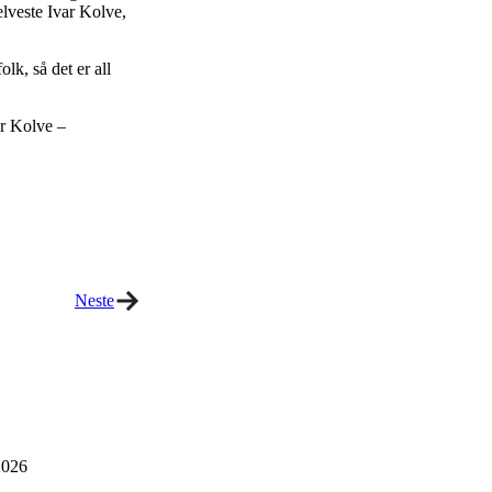
lveste Ivar Kolve,
lk, så det er all
 Kolve –
Neste
026