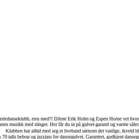
sertedanseklubb, erru med?! DJene Erik Holm og Espen Horne vet hvor
annen musikk med slinger. Her får du ut på gulvet-garanti og varme såler,
 Klubben har alltid med seg et liveband utenom det vanlige, ikveld bli
70 talls bebop og jazzjass for dansegulvet. Garantert, godkjent danseg