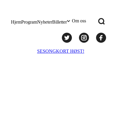
Om oss
Hjem
Program
Nyheter
Billetter
Praktisk info
SESONGKORT HØST!
Administrasjon
Styret
Teknisk utstyr/Technical equipment