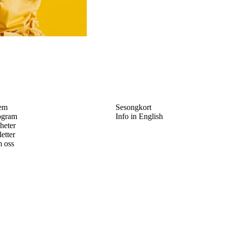
em
Sesongkort
ogram
Info in English
heter
letter
 oss