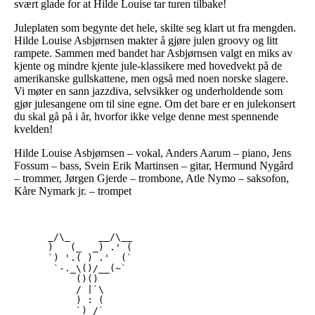
svært glade for at Hilde Louise tar turen tilbake!
Juleplaten som begynte det hele, skilte seg klart ut fra mengden.
Hilde Louise Asbjørnsen makter å gjøre julen groovy og litt
rampete. Sammen med bandet har Asbjørnsen valgt en miks av
kjente og mindre kjente jule-klassikere med hovedvekt på de
amerikanske gullskattene, men også med noen norske slagere.
Vi møter en sann jazzdiva, selvsikker og underholdende som
gjør julesangene om til sine egne. Om det bare er en julekonsert
du skal gå på i år, hvorfor ikke velge denne mest spennende
kvelden!
Hilde Louise Asbjørnsen – vokal, Anders Aarum – piano, Jens
Fossum – bass, Svein Erik Martinsen – gitar, Hermund Nygård
– trommer, Jørgen Gjerde – trombone, Atle Nymo – saksofon,
Kåre Nymark jr. – trompet
      _/\_     __/\__

      )   (_  _) .' (

      `) '.( ) .'  (`

       `-._\()/__(~`

           ()()

           / |`\

           ) : (

           `)_/`