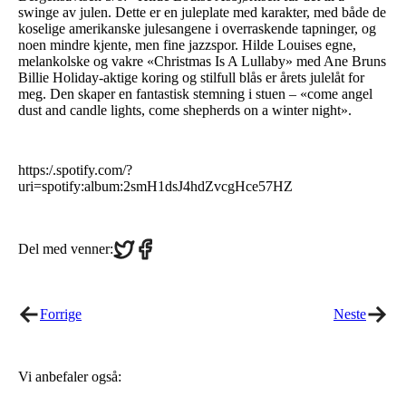
swinge av julen. Dette er en juleplate med karakter, med både de
koselige amerikanske julesangene i overraskende tapninger, og
noen mindre kjente, men fine jazzspor. Hilde Louises egne,
melankolske og vakre «Christmas Is A Lullaby» med Ane Bruns
Billie Holiday-aktige koring og stilfull blås er årets julelåt for
meg. Den skaper en fantastisk stemning i stuen – «come angel
dust and candle lights, come shepherds on a winter night».
https:/.spotify.com/?
uri=spotify:album:2smH1dsJ4hdZvcgHce57HZ
Share
Share
Del med venner:
on
on
Twitter
Facebook
Forrige
Neste
Vi anbefaler også: