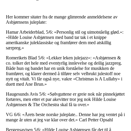
Her kommer sitater fra de mange glimrende anmeldelsene av
Asbjørnsens juleplate:
Hamar Arbeiderblad, 5/6: «Personlig stil og uimotståelig glød.»:
«Hilde Louise Asbjørnsen med band tar tak i et knippe
amerikanske juleklassiske og framfører dem med atskillig
særpreg.»
Romerikets Blad 5/6: «Lekker leken julejazz»: «Asbjørnsen &
co. tolker det hele med eventyrlig innlevelse og deilig jazzpreg.
Både hun og bandet har en unik forståelse for musikken de
framfører, og klarer dermed å tilføre selv velbrukt julestoff noe
nytt og vitalt. Vi får også nye, vakre «Christmas is A Lullaby» i
duett med Ane Brun.»
Haugesunds Avis 5/6: «Sølvguttene er greie nok når pinnekjøttet
fortæres, men etter et par akevitter tror jeg nok Hilde Louise
Asbjørnsen & The Orchestra skal få ta over.»
VG 6/6: «Årets beste norske juleplate.. Denne har jeg ventet på i
mange år uten at jeg var klar over det.» Carl Petter Opsahl
Bergensavisen 5/6: «Hilde Louise Asbjørnsen får det til å