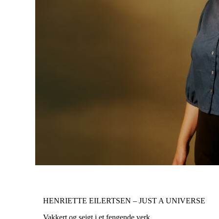
­HENRIETTE EILERTSEN – JUST A UNIVERSE­
Vakkert og seigt i et fengende verk