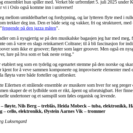
og ensemblet hun spiller med. Verket ble urfremført 5. juli 2025 under
får vi i Oslo også komme inn i universet!
g mellom umiddelbarhet og fordypning, og lar lytteren flyte med i rul
om trekker deg inn. Den er både seig og vakker, fri og strukturert, med
 "
fengende på den jazza måten
".
dler om å nysgjerrig se på den musikalske bagasjen jeg har med meg, fr
e om å være en slags reinkarnert Coltrane; til å bli fascinasjon for ind
roover som ikke er groover; fløyter som lager groover. Men også en nys
, lure på hva som er bak neste sving."
år etablert seg som en tydelig og egenartet stemme på den norske og ska
 kjent for å veve sammen komponerte og improviserte elementer med e
 la fløyta være både forteller og utforsker.
te Eilertsen et strålende ensemble av musikere som hver for seg preger
en skaper de et lydbilde som er rikt, åpent og uforutsigbart. Her finnes
tuelle undertoner og et samspill som føles organisk og levende.
 – fløyte, Nils Berg – treblås, Heida Mobeck – tuba, elektronikk, 
ng – cello, elektronikk, Øystein Aarnes Vik – trommer
teg Luksengard