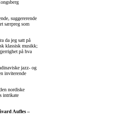
 Kongsberg
lende, suggererende
 et særpreg som
a da jeg satt på
isk klassisk musikk;
gjerrighet på hva
ndinaviske jazz- og
n inviterende
 den nordiske
 intrikate
Håvard Aufles –