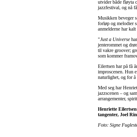
utvider både fløyta 
jazzfestival, og nå 
Musikken beveger se
forløp og melodier s
anmelderne har kalt
"
Just a Universe
han
jenterommet og drømt
til vakre groover; g
som kommer framover
Eilertsen har på få 
improscenen. Hun er
naturlighet, og for å
Med seg har Henriet
jazzscenen – og samm
arrangementer, spiri
Henriette Eilertsen
tangenter, Joel Ri
Foto: Signe Fugles