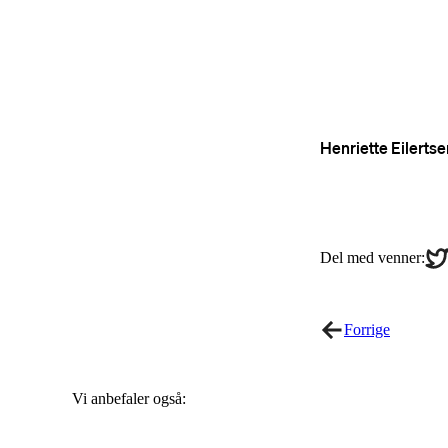
Sha
Del med venner:
on
Twi
Forrige
Vi anbefaler også: