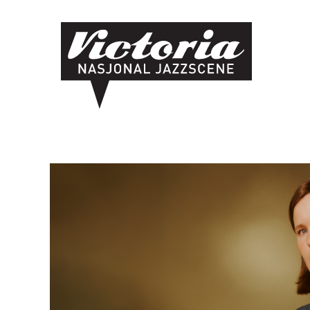
Hopp
til
hovedinnhold