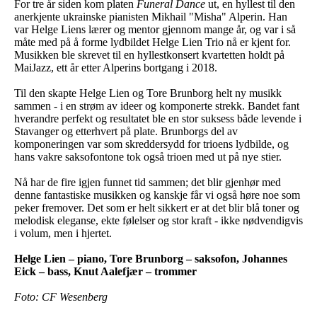
For tre år siden kom platen
Funeral Dance
ut, en hyllest til den
anerkjente ukrainske pianisten Mikhail "Misha" Alperin. Han
var Helge Liens lærer og mentor gjennom mange år, og var i så
måte med på å forme lydbildet Helge Lien Trio nå er kjent for.
Musikken ble skrevet til en hyllestkonsert kvartetten holdt på
MaiJazz, ett år etter Alperins bortgang i 2018.
Til den skapte Helge Lien og Tore Brunborg helt ny musikk
sammen - i en strøm av ideer og komponerte strekk. Bandet fant
hverandre perfekt og resultatet ble en stor suksess både levende i
Stavanger og etterhvert på plate. Brunborgs del av
komponeringen var som skreddersydd for trioens lydbilde, og
hans vakre saksofontone tok også trioen med ut på nye stier.
Nå har de fire igjen funnet tid sammen; det blir gjenhør med
denne fantastiske musikken og kanskje får vi også høre noe som
peker fremover. Det som er helt sikkert er at det blir blå toner og
melodisk eleganse, ekte følelser og stor kraft - ikke nødvendigvis
i volum, men i hjertet.
Helge Lien – piano, Tore Brunborg – saksofon, Johannes
Eick – bass, Knut Aalefjær – trommer
Foto: CF Wesenberg