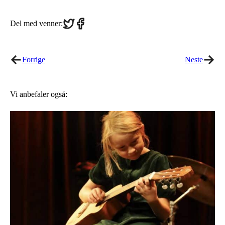
Share
Share
Del med venner:
on
on
Twitter
Facebook
Forrige
Neste
Vi anbefaler også: