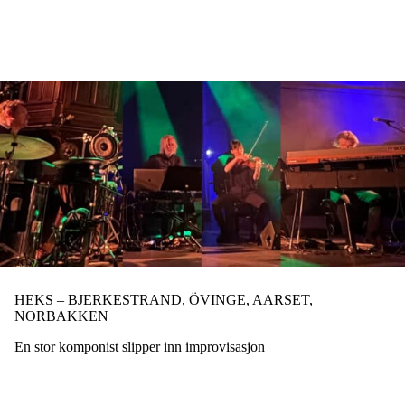
Hopp
til
hovedinnhold
HEKS – BJERKESTRAND, ÖVINGE, AARSET,
NORBAKKEN
En stor komponist slipper inn improvisasjon