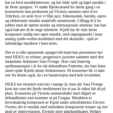
har en bred musikkinteresse, og har både spilt og laget musikk i
de fleste sjangere. Vi møtte Bjerkestrand for første gang i en
konsertserie han produserte på Victoria sammen med Arve
Tellefsen, en serie hvor vi fikk jazz, folkemusikk, barokk, opera
og elektronisk musikk smakfullt sammensatt. I tillegg til å ha
jobbet med de største norske og internasjonale artistene, har han
også hatt øre til de unge talentene. Kjetil har de siste årene
komponert stadig mer egen musikk, med utgangspunkt i hans
analog synth-verden kombinert med det akustiske - spilt av
fabelaktige musikere i hans krets.
Det er et slikt spennende sjangervidt band han presenterer her
med HEKS; to erfarne, progressive jazzister sammen med den
fantastiske fiolinisten Sara Övinge. Hun vant forøvrig
spellemannspris i år for sitt debutalbum
Patientia
, der hun blant
annet spilte Kjetils første fiolinkonsert. På konserten får vi høre
noe fra denne også, da i en bandversjon med hele kvartetten.
HEKS har eksistert som trio i mange år, men når Sara Övinge
kom inn som det fjerde medlemmet for et par år siden falt alt på
plass. Konserten på Victoria sammenfaller med slippet av
debutalbumet som kommer ut på Grappa. Musikken er
hovedsakelig komponert av Kjetil under arbeidstittelen
Electric
Poems
; det er musikk med melodiøse komponerte temaer og stor
grad av improvisasjon. Eivinds store gitarlandskaper, Helges