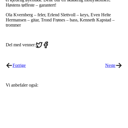
Høstens tøffeste – garantert!
Ola Kvernberg – feler, Erlend Slettvoll – keys, Even Helte
Hermansen – gitar, Trond Frønes – bass, Kenneth Kapstad –
trommer
Share
Share
Del med venner:
on
on
Twitter
Facebook
Forrige
Neste
Vi anbefaler også: