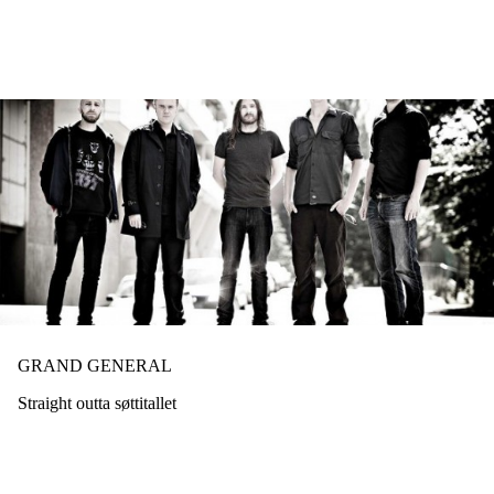
Hopp
til
hovedinnhold
GRAND GENERAL
Straight outta søttitallet