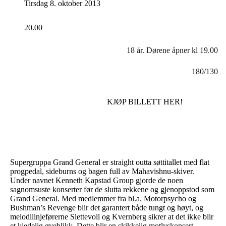
Tirsdag 8. oktober 2013
20.00
18 år. Dørene åpner kl 19.00
180/130
KJØP BILLETT HER!
Supergruppa Grand General er straight outta søttitallet med flat
progpedal, sideburns og bagen full av Mahavishnu-skiver.
Under navnet Kenneth Kapstad Group gjorde de noen
sagnomsuste konserter før de slutta rekkene og gjenoppstod som
Grand General. Med medlemmer fra bl.a. Motorpsycho og
Bushman’s Revenge blir det garantert både tungt og høyt, og
melodilinjeførerne Slettevoll og Kvernberg sikrer at det ikke blir
et kjedelig øyeblikk. Dette blir en skikkelig motlyskonsert.