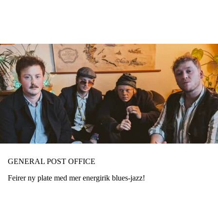
Hopp
til
hovedinnhold
GENERAL POST OFFICE
Feirer ny plate med mer energirik blues-jazz!