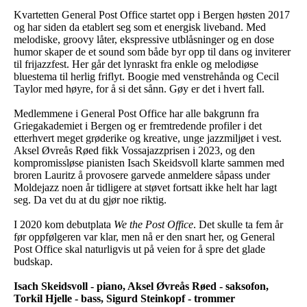
Kvartetten General Post Office startet opp i Bergen høsten 2017
og har siden da etablert seg som et energisk liveband. Med
melodiske, groovy låter, ekspressive utblåsninger og en dose
humor skaper de et sound som både byr opp til dans og inviterer
til frijazzfest. Her går det lynraskt fra enkle og melodiøse
bluestema til herlig friflyt. Boogie med venstrehånda og Cecil
Taylor med høyre, for å si det sånn. Gøy er det i hvert fall.
Medlemmene i General Post Office har alle bakgrunn fra
Griegakademiet i Bergen og er fremtredende profiler i det
etterhvert meget grøderike og kreative, unge jazzmiljøet i vest.
Aksel Øvreås Røed fikk Vossajazzprisen i 2023, og den
kompromissløse pianisten Isach Skeidsvoll klarte sammen med
broren Lauritz å provosere garvede anmeldere såpass under
Moldejazz noen år tidligere at støvet fortsatt ikke helt har lagt
seg. Da vet du at du gjør noe riktig.
I 2020 kom debutplata
We the Post Office
. Det skulle ta fem år
før oppfølgeren var klar, men nå er den snart her, og General
Post Office skal naturligvis ut på veien for å spre det glade
budskap.
Isach Skeidsvoll - piano, Aksel Øvreås Røed - saksofon,
Torkil Hjelle - bass, Sigurd Steinkopf - trommer