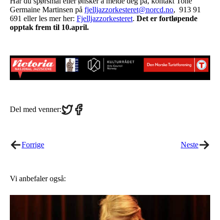
Har du spørsmål eller ønsker å melde deg på, kontakt Tone
Germaine Martinsen på
fjelljazzorkesteret@norcd.no
, 913 91
691 eller les mer her:
Fjelljazzorkesteret
.
Det er fortløpende
opptak frem til 10.april.
Share
Share
Del med venner:
on
on
Twitter
Facebook
Forrige
Neste
Vi anbefaler også: