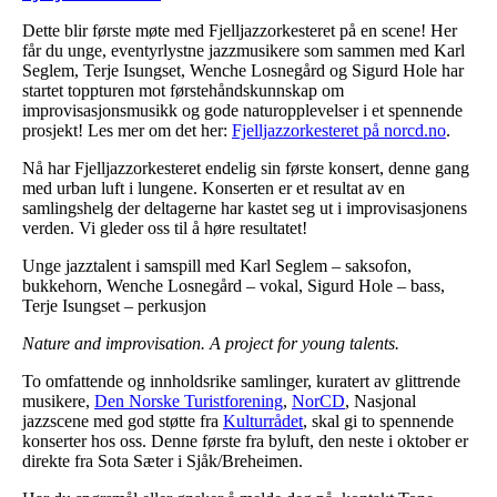
Dette blir første møte med Fjelljazzorkesteret på en scene! Her
får du unge, eventyrlystne jazzmusikere som sammen med Karl
Seglem, Terje Isungset, Wenche Losnegård og Sigurd Hole har
startet toppturen mot førstehåndskunnskap om
improvisasjonsmusikk og gode naturopplevelser i et spennende
prosjekt! Les mer om det her:
Fjelljazzorkesteret på norcd.no
.
Nå har Fjelljazzorkesteret endelig sin første konsert, denne gang
med urban luft i lungene. Konserten er et resultat av en
samlingshelg der deltagerne har kastet seg ut i improvisasjonens
verden. Vi gleder oss til å høre resultatet!
Unge jazztalent i samspill med Karl Seglem – saksofon,
bukkehorn, Wenche Losnegård – vokal, Sigurd Hole – bass,
Terje Isungset – perkusjon
Nature and improvisation. A project for young talents.
To omfattende og innholdsrike samlinger, kuratert av glittrende
musikere,
Den Norske Turistforening
,
NorCD
, Nasjonal
jazzscene med god støtte fra
Kulturrådet
, skal gi to spennende
konserter hos oss. Denne første fra byluft, den neste i oktober er
direkte fra Sota Sæter i Sjåk/Breheimen.