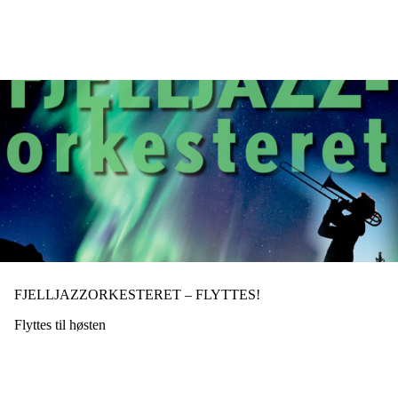
Hopp
til
hovedinnhold
FJELLJAZZORKESTERET – FLYTTES!
Flyttes til høsten