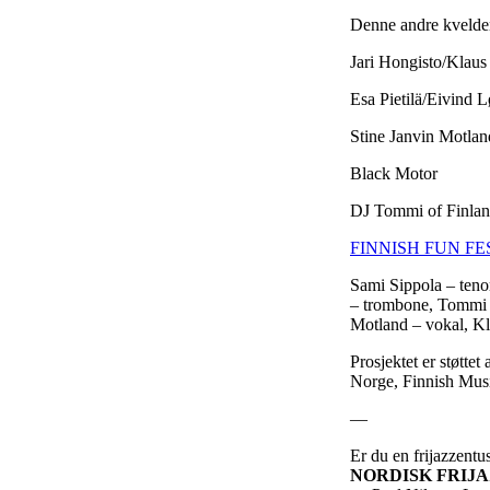
Denne andre kvelden
Jari Hongisto/Klau
Esa Pietilä/Eivind 
Stine Janvin Motla
Black Motor
DJ Tommi of Finla
FINNISH FUN FEST
Sami Sippola – teno
– trombone, Tommi K
Motland – vokal, Kl
Prosjektet er støtt
Norge, Finnish Mus
—
Er du en frijazzentu
NORDISK FRIJ