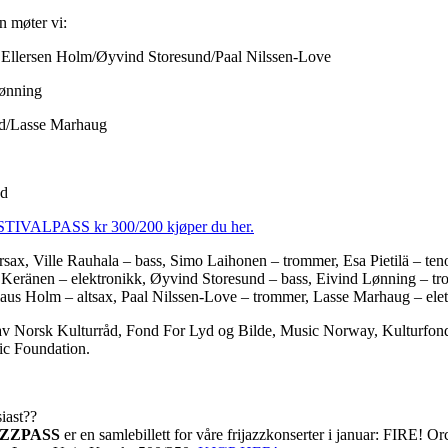
 møter vi:
s Ellersen Holm/Øyvind Storesund/Paal Nilssen-Love
Lønning
nd/Lasse Marhaug
nd
IVALPASS kr 300/200 kjøper du her.
rsax, Ville Rauhala – bass, Simo Laihonen – trommer, Esa Pietilä – ten
eränen – elektronikk, Øyvind Storesund – bass, Eivind Lønning – tro
aus Holm – altsax, Paal Nilssen-Love – trommer, Lasse Marhaug – ele
et av Norsk Kulturråd, Fond For Lyd og Bilde, Music Norway, Kulturfon
ic Foundation.
siast??
AZZPASS
er en samlebillett for våre frijazzkonserter i januar: FIRE! O