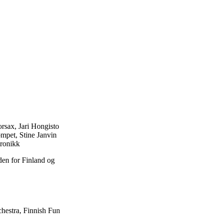
orsax, Jari Hongisto
mpet, Stine Janvin
tronikk
den for Finland og
rchestra, Finnish Fun