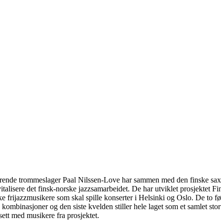
ende trommeslager Paal Nilssen-Love har sammen med den finske saxo
vitalisere det finsk-norske jazzsamarbeidet. De har utviklet prosjektet F
e frijazzmusikere som skal spille konserter i Helsinki og Oslo. De to f
e kombinasjoner og den siste kvelden stiller hele laget som et samlet sto
sett med musikere fra prosjektet.