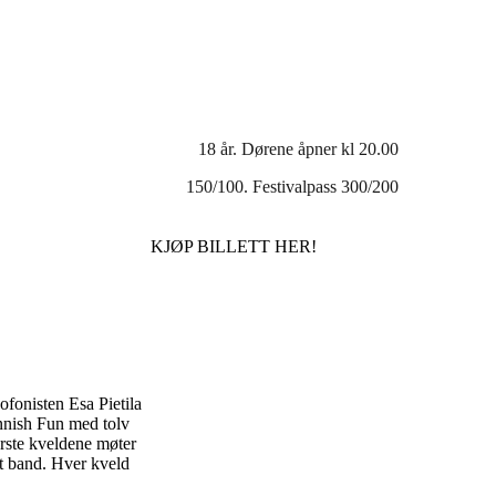
18 år. Dørene åpner kl 20.00
150/100. Festivalpass 300/200
KJØP BILLETT HER!
fonisten Esa Pietila
innish Fun med tolv
ørste kveldene møter
rt band. Hver kveld