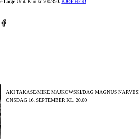
ve Large Unit. Kun kr 500/350.
KJØP HER!
re
Share
on
tter
Facebook
­AKI TAKASE/MIKE MAJKOWSKI/DAG MAGNUS NARVES
ONSDAG 16. SEPTEMBER KL. 20.00