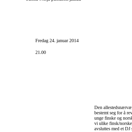
Fredag 24. januar 2014
21.00
Den allestedsnærvær
bestemt seg for å re
unge finske og norsk
vi ulike finsk/norsk
avsluttes med et DJ 