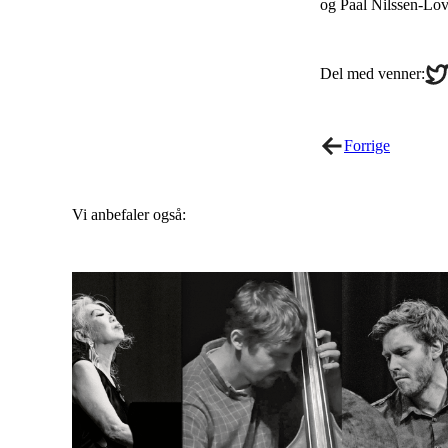
og Paal Nilssen-Lo
Sha
Del med venner:
on
Twi
Forrige
Vi anbefaler også: