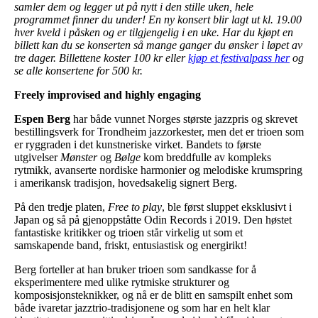
samler dem og legger ut på nytt i den stille uken, hele
programmet finner du under! En ny konsert blir lagt ut kl. 19.00
hver kveld i påsken og er tilgjengelig i en uke. Har du kjøpt en
billett kan du se konserten så mange ganger du ønsker i løpet av
tre dager. Billettene koster 100 kr eller
kjøp et festivalpass her
og
se alle konsertene for 500 kr.
Freely improvised and highly engaging
Espen Berg
har både vunnet Norges største jazzpris og skrevet
bestillingsverk for Trondheim jazzorkester, men det er trioen som
er ryggraden i det kunstneriske virket. Bandets to første
utgivelser
Mønster
og
Bølge
kom breddfulle av kompleks
rytmikk, avanserte nordiske harmonier og melodiske krumspring
i amerikansk tradisjon, hovedsakelig signert Berg.
På den tredje platen,
Free to play
, ble først sluppet eksklusivt i
Japan og så på gjenoppståtte Odin Records i 2019. Den høstet
fantastiske kritikker og trioen står virkelig ut som et
samskapende band, friskt, entusiastisk og energirikt!
Berg forteller at han bruker trioen som sandkasse for å
eksperimentere med ulike rytmiske strukturer og
komposisjonsteknikker, og nå er de blitt en samspilt enhet som
både ivaretar jazztrio-tradisjonene og som har en helt klar