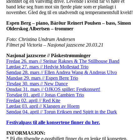
identitet og en vanvittig drive. Levende i kveld får vi høre et
band leke seg fram mot sin fjerde plate som er planlagt i
november. Gled deg til en utadvendt og temperamentsfull kveld!
Espen Berg – piano, Bárður Reinert Poulsen – bass, Simon
Olderskog Albertsen – trommer
Foto: Christina Undrum Andersen
Filmet på Victoria – Nasjonal jazzscene 20.03.21
Nasjonal jazzscene // Påskestrømminger
Fredag 26. mars // Steinar Raknes & The Stillhouse Band
Lørdag 27. mars // Hedvig Mollestad Trio
Søndag 28. mars // Ellen Andrea Wang & Andreas Ulvo
Mandag 29. mars // Espen Berg Trio
Tirsdag 30. mars // New Dance
Onsdag 31. mars // OJKOS spiller: Festkonsert!
Torsdag 01. april // Jonas Cambien Trio
Fredag 02. april // Red Kite
Lørdag 03. april // Klangen av Hoem
Søndag 04. april // Torun Eriksen med Spirit in the Dark
Festivalpass til alle konsertene finner du her.
INFORMASJON:
* På din tilsendte e-postbillett finner du en lenke til konserten,