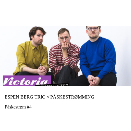
Hopp
til
hovedinnhold
ESPEN BERG TRIO // PÅSKESTRØMMING
Påskestrøm #4