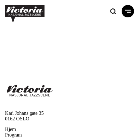
Hopp
til
hovedinnhold
Karl Johans gate 35
0162 OSLO
Hjem
Program