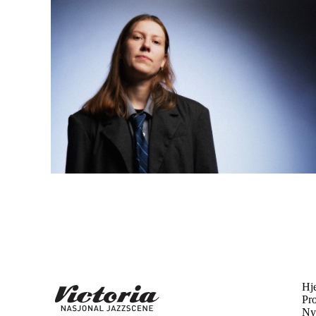
Hj
Pr
Ny