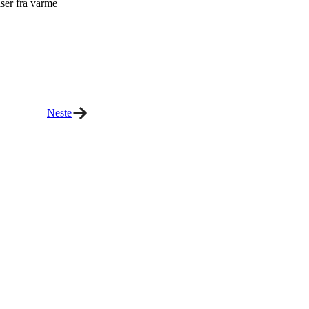
lser fra varme
Neste