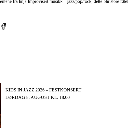
entene fra linja Improvisert musikk – jazz/pop/rock, dette blir store føle
re
Share
on
tter
Facebook
KIDS IN JAZZ 2026 – FESTKONSERT
LØRDAG 8. AUGUST KL. 18.00