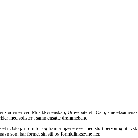
er studenter ved Musikkvitenskap, Universitetet i Oslo, sine eksamensko
velder med solister i sammensatte drømmeband.
etet i Oslo gir rom for og frambringer elever med stort personlig uttrykk
navn som har formet sin stil og formidlingsevne her.