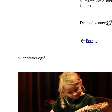
Vi møter ikveld stud
talenter!
Sha
Del med venner:
on
Twi
Forrige
Vi anbefaler også: