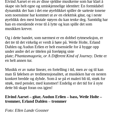
Eivind Aarset er en av disse sjeldne musikerne som har klart å
skape sin helt egne og umiskjennelige identitet: En formidabel
dynamikk der han i det ene øyeblikket spiller de sarteste tonene
som noensinne har kommet ut av en elektrisk gitar, og i neste
øyeblikk den mest brutale støyen du kan tenke deg. Samtidig har
han en enestående evne til å lytte og kun spille det som
musikken krever.
Og i dette bandet, som nærmest er en dobbel rytmeseksjon, er
det tre til det virkelig er verdt å høre på. Wetle Holte, Erland
Dahlen og Audun Erlien er helt essensielle for å bygge opp
under andre del av tittelen på foreløpig siste
plate;
Phantasmagoria, or A Different Kind of Journey
. Dette er
en helt annen tur.
Musikk er av natur lineær, en fortelling i tid, men av og til kan
man få følelsen av tredimensjonalitet, at musikken har en nesten
konkret bredde og dybde. Som å se på et maleri bli til, strøk for
strøk, med pensler, med kunstner! Endelig er det tid for å nyte
dette bli skapt foran oss igjen!
Eivind Aarset – gitar, Audun Erlien – bass, Wetle Holte –
trommer, Erland Dahlen – trommer
Foto: Ellen Lande Gossner