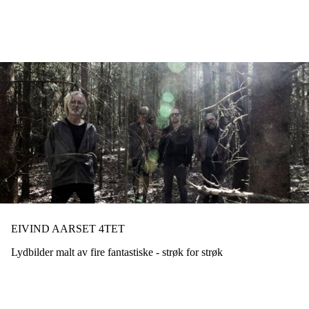
Hopp
til
hovedinnhold
EIVIND AARSET 4TET
Lydbilder malt av fire fantastiske - strøk for strøk