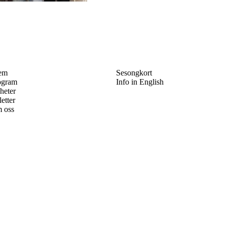
em
Sesongkort
ogram
Info in English
heter
letter
 oss