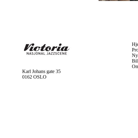
Hj
Pr
Ny
Bil
Om
Karl Johans gate 35
0162 OSLO