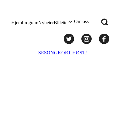
Om oss
Hjem
Program
Nyheter
Billetter
Praktisk info
SESONGKORT HØST!
Administrasjon
Styret
Teknisk utstyr/Technical equipment