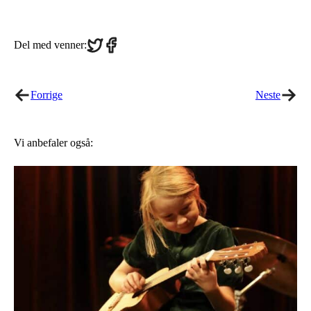
Share
Share
Del med venner:
on
on
Twitter
Facebook
Forrige
Neste
Vi anbefaler også: