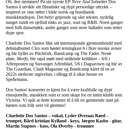
Oh, den stemmen! På sin nyeste EP
Neve Azul
fortsetter Dos
Santos å utvikle sitt filmatiske og dypt personlige uttrykk –
inspirert av sine røtter i både norsk og brasiliansk
musikktradisjon. Det betyr gripende og såre tekster, nydelig
sunget rundt en sjelfull miks av jazz, soul og R&B. Noen ganger
med fullt dansetrøkk, andre ganger som store ballader som setter
dype spor.
Charlotte Dos Santos fikk sitt internasjonale gjennombrudd med
debutalbumet
Cleo
som høstet terningkast 6 i flere norske aviser
og ble hyllet av Pitchfork, Bandcamp og The Fader. Neste
plate,
Morfo
, ble også møtt med strålende kritikker – 6/6 i
Aftenposten og Stavanger Aftenblad, 5/6 i Dagsavisen og ble av
The Guardian, Clash Magazine og Bandcamp kåret til en av
2022s sterkeste utgivelser, i tillegg til å sikre henne en
Spellemann.
Dos Santos' konserter er kjent for å være kraftfulle og dypt
emosjonelle, musikken som er som skapt for en intim klubb som
Victoria. Vi spår at dette kommer til å bli en gnistrende start på
høsten som folk sent vil glemme!
Charlotte Dos Santos – vokal, Lyder Øvreaas Røed -
trompet, Bård kristian Kylland - keys, Jørgen Kasbo - gitar,
Martin Stapnes - bass, Ola Øverby - trommer