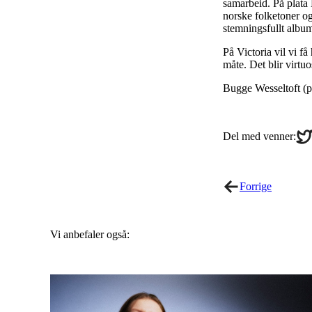
samarbeid. På plata 
norske folketoner og
stemningsfullt albu
På Victoria vil vi 
måte. Det blir virtuo
Bugge Wesseltoft (p
Sha
Del med venner:
on
Twi
Forrige
Vi anbefaler også: