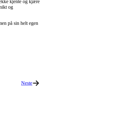
rekke kjente og kjære
nikt og
men på sin helt egen
Neste