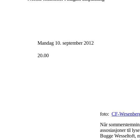
Mandag 10. september 2012
20.00
foto:
CF-Wesenber
Når sommerstemning i
assosiasjoner til ly
Bugge Wesseltoft, mø