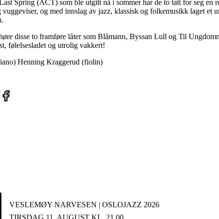
Last Spring (ACT) som ble utgitt nå i sommer har de to tatt for seg en 
 vuggeviser, og med innslag av jazz, klassisk og folkemusikk laget et u
m.
få høre disse to framføre låter som Blåmann, Byssan Lull og Til Ungdom
st, følelsesladet og utrolig vakkert!
iano) Henning Kraggerud (fiolin)
re
Share
on
tter
Facebook
VESLEMØY NARVESEN | OSLOJAZZ 2026
TIRSDAG 11. AUGUST KL. 21.00