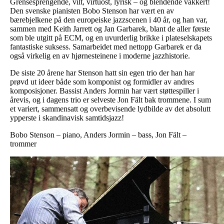
Grensesprengende, vilt, virtuost, lyrisk – og blendende vakkert!
Den svenske pianisten Bobo Stenson har vært en av
bærebjelkene på den europeiske jazzscenen i 40 år, og han var,
sammen med Keith Jarrett og Jan Garbarek, blant de aller første
som ble utgitt på ECM, og en uvurderlig brikke i plateselskapets
fantastiske suksess. Samarbeidet med nettopp Garbarek er da
også virkelig en av hjørnesteinene i moderne jazzhistorie.
De siste 20 årene har Stenson hatt sin egen trio der han har
prøvd ut ideer både som komponist og formidler av andres
komposisjoner. Bassist Anders Jormin har vært støttespiller i
årevis, og i dagens trio er selveste Jon Fält bak trommene. I sum
et variert, sammensatt og overbevisende lydbilde av det absolutt
ypperste i skandinavisk samtidsjazz!
Bobo Stenson – piano, Anders Jormin – bass, Jon Fält –
trommer