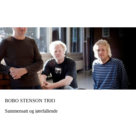
Hopp
til
hovedinnhold
BOBO STENSON TRIO
Sammensatt og iørefallende