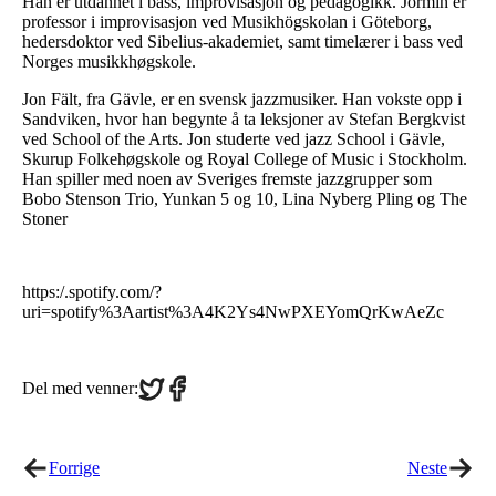
Han er utdannet i bass, improvisasjon og pedagogikk. Jormin er
professor i improvisasjon ved Musikhögskolan i Göteborg,
hedersdoktor ved Sibelius-akademiet, samt timelærer i bass ved
Norges musikkhøgskole.
Jon Fält, fra Gävle, er en svensk jazzmusiker. Han vokste opp i
Sandviken, hvor han begynte å ta leksjoner av Stefan Bergkvist
ved School of the Arts. Jon studerte ved jazz School i Gävle,
Skurup Folkehøgskole og Royal College of Music i Stockholm.
Han spiller med noen av Sveriges fremste jazzgrupper som
Bobo Stenson Trio, Yunkan 5 og 10, Lina Nyberg Pling og The
Stoner
https:/.spotify.com/?
uri=spotify%3Aartist%3A4K2Ys4NwPXEYomQrKwAeZc
Share
Share
Del med venner:
on
on
Twitter
Facebook
Forrige
Neste