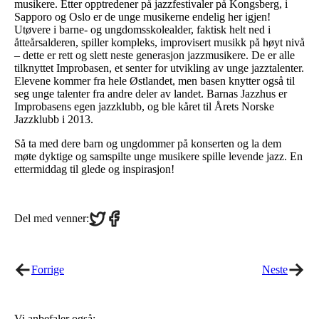
musikere. Etter opptredener på jazzfestivaler på Kongsberg, i
Sapporo og Oslo er de unge musikerne endelig her igjen!
Utøvere i barne- og ungdomsskolealder, faktisk helt ned i
åtteårsalderen, spiller kompleks, improvisert musikk på høyt nivå
– dette er rett og slett neste generasjon jazzmusikere. De er alle
tilknyttet Improbasen, et senter for utvikling av unge jazztalenter.
Elevene kommer fra hele Østlandet, men basen knytter også til
seg unge talenter fra andre deler av landet. Barnas Jazzhus er
Improbasens egen jazzklubb, og ble kåret til Årets Norske
Jazzklubb i 2013.
Så ta med dere barn og ungdommer på konserten og la dem
møte dyktige og samspilte unge musikere spille levende jazz. En
ettermiddag til glede og inspirasjon!
Share
Share
Del med venner:
on
on
Twitter
Facebook
Forrige
Neste
Vi anbefaler også: