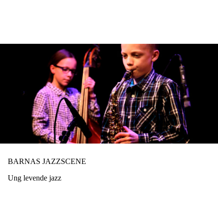
Hopp
til
hovedinnhold
BARNAS JAZZSCENE
Ung levende jazz