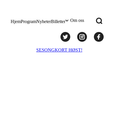
Om oss
Hjem
Program
Nyheter
Billetter
Praktisk info
SESONGKORT HØST!
Administrasjon
Styret
Teknisk utstyr/Technical equipment