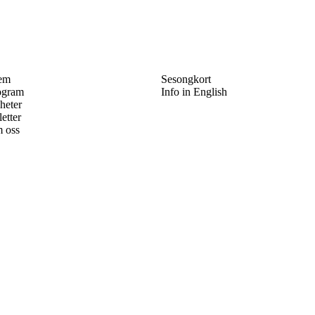
em
Sesongkort
ogram
Info in English
heter
letter
 oss