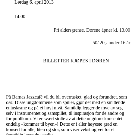
Lørdag 6. april 2013
14.00
Fri aldersgrense. Dørene åpner kl. 13.00
50/ 20,- under 16 år
BILLETTER KJØPES I DØREN
På Barnas Jazzcafé vil du bli overrasket, glad og forundret, som
oss! Disse ungdommene som spiller, gjør det med en smittende
entusiasme og på et høyt nivå. Samtidig legger de mye av seg
selv i instrumentet og samspillet, til inspirasjon for de andre og
for publikum. Vi er svært stolte av at dette ungdomskonseptet
endelig «kommer til byen»! Dette er i aller høyeste grad en
konsert for alle, liten og stor, som viser vekst og vei for et
framtidig levende jazzliv.