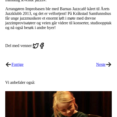
Arrangøren Improbasen ble med Barnas Jazzcafé kåret til Årets
Jazzklubb 2013, og det er velfortjent! På Kråkstad Samfunnshus
får unge jazzmusikere et enormt løft i møte med drevne
jazzimprovisatører og veien går videre til konserter, studioopptak
og nå også besøk i andre byer!
Share
Share
Del med venner:
on
on
Twitter
Facebook
Forrige
Neste
Vi anbefaler også: