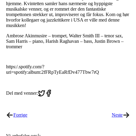
hjemme. Kvintetten samler hans nærmeste og hyppigste
musikalske venner, og er rommet der den fantastiske
trompettonen strekker ut, improviserer og får fokus. Kom og hør
hvorfor kollegaer og jazzkritikere i USA er ville med denne
musikken!
Ambrose Akinmusire – trompet, Walter Smith III – tenor sax,
Sam Harris – piano, Harish Raghavan – bass, Justin Brown –
trommer
https:/.spotify.com/?
uri=spotify:album:2fFRpTyEaRfDv477Tbw7rQ
Share
Share
Del med venner:
on
on
Twitter
Facebook
Forrige
Neste
Vi anbefaler også: