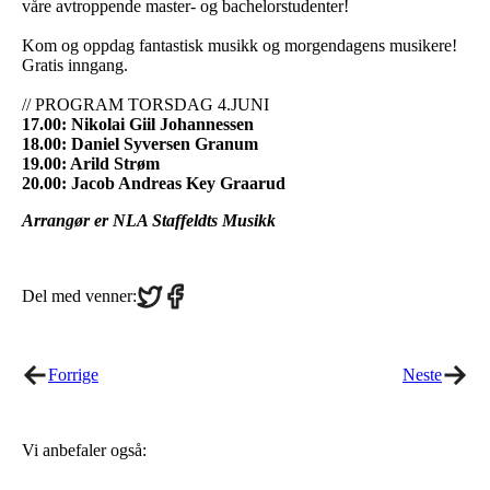
våre avtroppende master- og bachelorstudenter!
Kom og oppdag fantastisk musikk og morgendagens musikere!
Gratis inngang.
// PROGRAM TORSDAG 4.JUNI
17.00: Nikolai Giil Johannessen
18.00: Daniel Syversen Granum
19.00: Arild Strøm
20.00: Jacob Andreas Key Graarud
Arrangør er NLA Staffeldts Musikk
Share
Share
Del med venner:
on
on
Twitter
Facebook
Forrige
Neste
Vi anbefaler også: