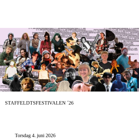
Hopp
til
hovedinnhold
STAFFELDTSFESTIVALEN ´26
Torsdag 4. juni 2026